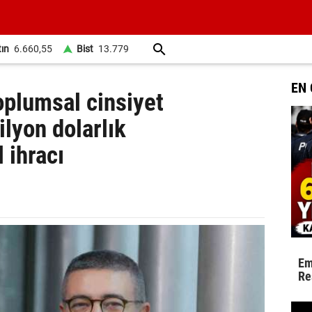
tın
6.660,55
Bist
13.779
EN
oplumsal cinsiyet
ilyon dolarlık
l ihracı
Em
Re