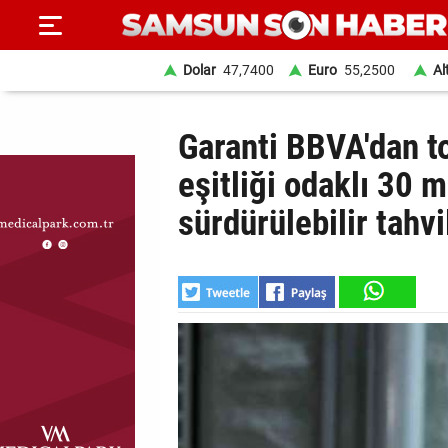
Dolar
47,7400
Euro
55,2500
Al
ANA
Garanti BBVA'dan t
SAYFA
eşitliği odaklı 30 m
SAMSUN
sürdürülebilir tahvi
HABER
SAMSUNSPOR
GÜNDEM
SİYASET
EKONOMİ
DÜNYA