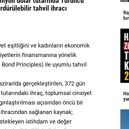
lyon dolar tutarında Turuncu
rdürülebilir tahvil ihracı
Ra
bı
et eşitliğini ve kadınların ekonomik
iyetlerin finansmanına yönelik
 Bond Principles) ile uyumlu tahvil
ziran'da gerçekleştirilen, 372 gün
tutarındaki ihraç, toplumsal cinsiyet
Ha
yar
gınlaştırılması açısından öncü bir
l ihracından sağlanan kaynak;
destekleyen istihdam ve değer