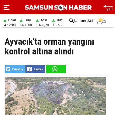
Dolar
Euro
Altın
Bist
Samsun
23.1°
47,7200
55,1800
6.635,78
13.779
ANA
Ayvacık'ta orman yangını
SAYFA
kontrol altına alındı
SAMSUN
HABER
SAMSUNSPOR
GÜNDEM
SİYASET
EKONOMİ
DÜNYA