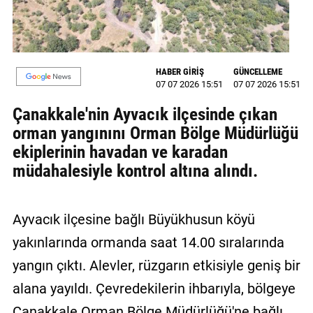
MAGAZİN
GALERİ
HABER GİRİŞ
GÜNCELLEME
07 07 2026 15:51
07 07 2026 15:51
VİDEO
Çanakkale'nin Ayvacık ilçesinde çıkan
YAZARLAR
orman yangınını Orman Bölge Müdürlüğü
BİZE
ekiplerinin havadan ve karadan
ULAŞIN
müdahalesiyle kontrol altına alındı.
Künye
Ayvacık ilçesine bağlı Büyükhusun köyü
İletişim
yakınlarında ormanda saat 14.00 sıralarında
Gizlilik
yangın çıktı. Alevler, rüzgarın etkisiyle geniş bir
Politikası
alana yayıldı. Çevredekilerin ihbarıyla, bölgeye
Çanakkale Orman Bölge Müdürlüğü'ne bağlı